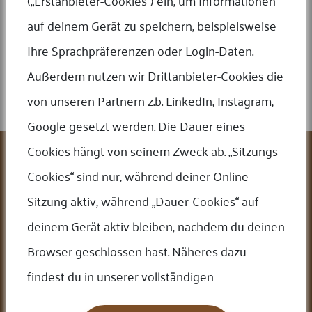
(„Erstanbieter-Cookies“) ein, um Informationen
Ankauf / Verkauf
auf deinem Gerät zu speichern, beispielsweise
Wir kaufen Münzen aller Art – zuverlässig, diskret und marktgerecht. Wir
Ihre Sprachpräferenzen oder Login-Daten.
bieten faire Preise sowohl beim Kauf als auch beim Verkauf. Darüber
hinaus bieten wir Ihnen auch die Möglichkeit, Ihr Produkt als
Außerdem nutzen wir Drittanbieter-Cookies die
Provisionsprodukt via Online-Auktion zu verkaufen.
JETZT TERMIN
VEREINBAREN!
von unseren Partnern z.b. LinkedIn, Instagram,
Google gesetzt werden. Die Dauer eines
Leistungen
Cookies hängt von seinem Zweck ab. „Sitzungs-
Cookies“ sind nur, während deiner Online-
Ankauf/Verkauf
Online Auktionen
Sitzung aktiv, während „Dauer-Cookies“ auf
Edelmetallkurse
Bewertungen
deinem Gerät aktiv bleiben, nachdem du deinen
FAQ
Cookie-Einstellungen
Browser geschlossen hast. Näheres dazu
Firma
findest du in unserer vollständigen
Über uns
Unsere Team