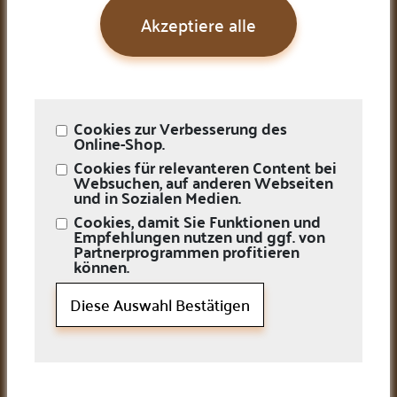
Kontaktieren Sie uns
Akzeptiere alle
Newsletter
Karriere
Öffnungszeiten
Montag
10:00 AM–5:00 PM
Dienstag
10:00 AM–5:00 PM
Cookies zur Verbesserung des
Mittwoch
10:00 AM–5:00 PM
Online-Shop.
Donnerstag
10:00 AM–5:00 PM
Cookies für relevanteren Content bei
Freitag
10:00 AM–5:00 PM
Websuchen, auf anderen Webseiten
Samstag
Geschlossen
und in Sozialen Medien.
Sonntag
Geschlossen
Cookies, damit Sie Funktionen und
Kontaktieren Sie uns
Empfehlungen nutzen und ggf. von
Partnerprogrammen profitieren
können.
helpdesk@mm-frankfurt.de
+49 (0) 069 260 90 656
Diese Auswahl Bestätigen
+49 (0) 069 260 90 657
Roßmarkt 10 (Steinwegpassage), 60311/Frankfurt am Main,
Deutschland