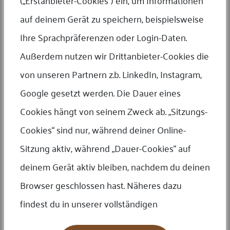
(„Erstanbieter-Cookies“) ein, um Informationen
auf deinem Gerät zu speichern, beispielsweise
Ihre Sprachpräferenzen oder Login-Daten.
Außerdem nutzen wir Drittanbieter-Cookies die
Edelmetalle Beratung
von unseren Partnern z.b. LinkedIn, Instagram,
Sie möchten ins Edelmetall einsteigen oder suchen einen alternativ zu
Aktien, Immobilien oder Fonds? Eine Investition in Edelmetalle lohnt
sich für alle. Wir haben uns zum Ziel gesetzt, Ihre Bedürfnisse und
Google gesetzt werden. Die Dauer eines
Investitionsziele bestmöglich zu erfüllen. Unser erfahrenes Team
begleiten Sie gerne...
Mehr
Cookies hängt von seinem Zweck ab. „Sitzungs-
Cookies“ sind nur, während deiner Online-
Sitzung aktiv, während „Dauer-Cookies“ auf
deinem Gerät aktiv bleiben, nachdem du deinen
Online Auktion
Browser geschlossen hast. Näheres dazu
Wir bieten eine breite Produktpalette in Form von Angeboten,
Direktkäufen oder Verhandlungen an. Schauen Sie sich unsere
findest du in unserer vollständigen
wöchentlichen Auktionen an, um Produkte zu fairen Preisen zu finden.
Unser Expertenteam übernimmt alles; der Aufnahme von Produktfotos,
vorbereitung der Auktion und Beantwortung aller...
Mehr