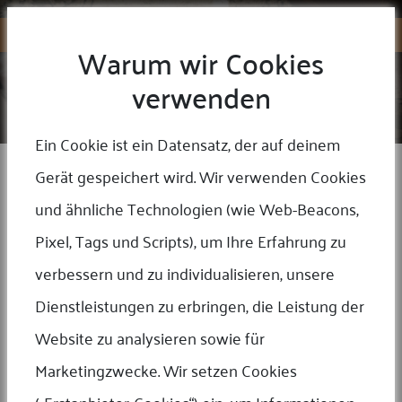
Warum wir Cookies
verwenden
UNSERE LEISTUNG
Home
/
Unsere Leistung
Ein Cookie ist ein Datensatz, der auf deinem
Gerät gespeichert wird. Wir verwenden Cookies
Sie profitieren von maßgeschneiderten Dienstleistungen – ganz
gleich, ob Hausbesuche, Begutachtungen, Ankauf/Verkauf oder
und ähnliche Technologien (wie Web-Beacons,
einer komplette Supply-Chain-Lösungen benötigt werden.
Pixel, Tags und Scripts), um Ihre Erfahrung zu
verbessern und zu individualisieren, unsere
Dienstleistungen zu erbringen, die Leistung der
Begutachtungen
Website zu analysieren sowie für
Sie haben eine Münzsammlung, wissen aber nicht, was sie wert ist, wie
Sie damit umgehen sollen. Sie überlegen, die Sammlung zu erweitern,
aber in welche Richtung. Sie möchten es verkaufen, kennen aber seinen
Marketingzwecke. Wir setzen Cookies
Wert nicht. Gerne beantworten wir Ihre Fragen,...
Mehr