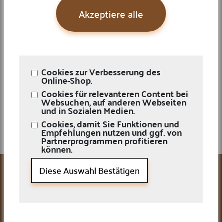
Akzeptiere alle
Ankauf / Verkauf
Cookies zur Verbesserung des
Online-Shop.
Wir kaufen Münzen aller Art – zuverlässig, diskret und marktgerecht. Wir
bieten faire Preise sowohl beim Kauf als auch beim Verkauf. Darüber
Cookies für relevanteren Content bei
hinaus bieten wir Ihnen auch die Möglichkeit, Ihr Produkt als
Websuchen, auf anderen Webseiten
Provisionsprodukt via Online-Auktion zu verkaufen.
JETZT TERMIN...
und in Sozialen Medien.
Mehr
Cookies, damit Sie Funktionen und
Empfehlungen nutzen und ggf. von
Partnerprogrammen profitieren
können.
Leistungen
Diese Auswahl Bestätigen
Ankauf/Verkauf
Online Auktionen
Edelmetallkurse
Bewertungen