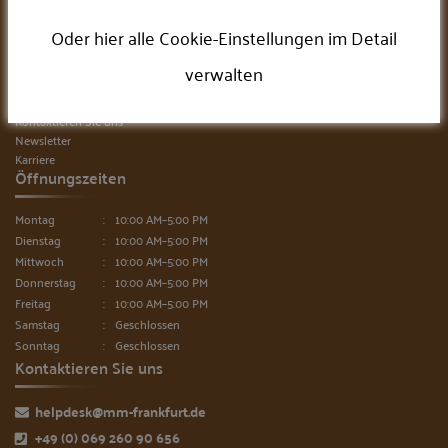
FAQ
Cookie-Einstellungen
Oder hier alle Cookie-Einstellungen im Detail
Firma
verwalten
Über uns
Unsere Team
Kontaktieren Sie uns
Newsletter
Karriere
Öffnungszeiten
Montag
10:00 AM–5:00 PM
Dienstag
10:00 AM–5:00 PM
Mittwoch
10:00 AM–5:00 PM
Donnerstag
10:00 AM–5:00 PM
Freitag
10:00 AM–5:00 PM
Samstag
Geschlossen
Sonntag
Geschlossen
Kontaktieren Sie uns
helpdesk@mm-frankfurt.de
+49 (0) 069 260 90 656