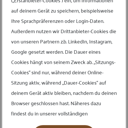
(„Erstanbieter-Cookies“) ein, um Informationen
Partnern gesetzt werden (wie Facebook, Linkedin, Google usw.). Die
auf deinem Gerät zu speichern, beispielsweise
Dauer eines Cookies hängt von seiner Funktion ab. „Sitzungscookies“
sind nur während Ihrer Online-Sitzung aktiv, während „dauerhafte
Ihre Sprachpräferenzen oder Login-Daten.
Cookies“ auf Ihrem Gerät aktiv bleiben, nachdem Sie Ihren Browser
Außerdem nutzen wir Drittanbieter-Cookies die
geschlossen haben.
von unseren Partnern z.b. LinkedIn, Instagram,
Blockieren oder Löschen von Cookies in
Google gesetzt werden. Die Dauer eines
Ihrem Browser
Cookies hängt von seinem Zweck ab. „Sitzungs-
Weitere Informationen zum Löschen oder Kontrollieren von Cookies
finden Sie unter www.aboutcookies.org. (Beachten Sie, dass es sich
Cookies“ sind nur, während deiner Online-
bei dieser Website um eine Website eines Drittanbieters handelt.
Sitzung aktiv, während „Dauer-Cookies“ auf
Daher können wir ihre Genauigkeit, Vollständigkeit oder
Verfügbarkeit nicht garantieren). Es ist auch möglich, Ihren Browser
deinem Gerät aktiv bleiben, nachdem du deinen
so einzustellen, dass er alle Cookies blockiert, einschließlich Cookies,
Browser geschlossen hast. Näheres dazu
die mit unseren Diensten verbunden sind, oder anzuzeigen, wenn ein
Cookie von uns gesetzt wird. Sie können dies über die Seite mit den
findest du in unserer vollständigen
Browsereinstellungen des von Ihnen verwendeten Browsers tun. Die
folgenden Links können Ihnen bei der Verwaltung Ihrer Cookie-