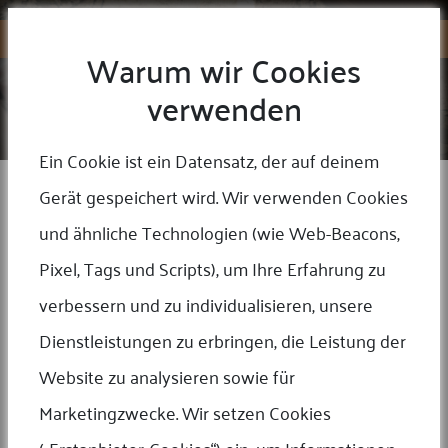
Warum wir Cookies
verwenden
COOKIES
Home
/
Cookies
Ein Cookie ist ein Datensatz, der auf deinem
Warum wir Cookies verwenden
Gerät gespeichert wird. Wir verwenden Cookies
Wir verwenden Cookies und ähnliche Technologien (wie Web
und ähnliche Technologien (wie Web-Beacons,
Beacons, Pixel, Tags und Skripte), um Ihre Erfahrung zu verbessern
Pixel, Tags und Scripts), um Ihre Erfahrung zu
und zu personalisieren, unsere Dienste bereitzustellen, die Leistung
der Website zu analysieren und für Marketingzwecke, wie unten
verbessern und zu individualisieren, unsere
näher beschrieben. Ein Cookie ist eine Information (Textdatei), die auf
Dienstleistungen zu erbringen, die Leistung der
Ihrem Gerät gespeichert wird. Wenn Sie unsere Website besuchen,
setzen wir unsere eigenen Cookies (sogenannte First-Party-Cookies),
Website zu analysieren sowie für
um Informationen auf Ihrem Gerät zu speichern, wie z. B. Ihre
Marketingzwecke. Wir setzen Cookies
Spracheinstellungen oder Anmeldeinformationen. Wir verwenden
auch Cookies von Drittanbietern, das sind Cookies, die von unseren