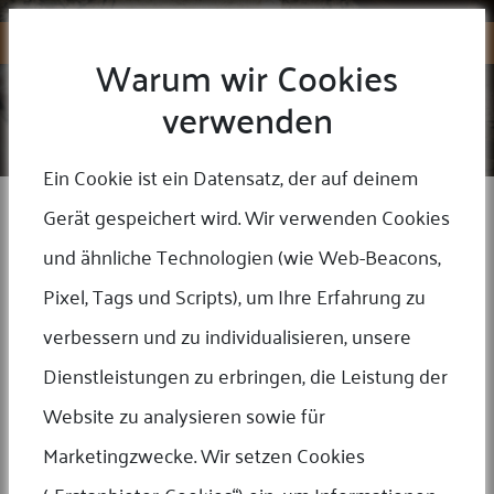
Warum wir Cookies
verwenden
BLOG
Home
/
Blog
Ein Cookie ist ein Datensatz, der auf deinem
Gerät gespeichert wird. Wir verwenden Cookies
22 May 2026
und ähnliche Technologien (wie Web-Beacons,
MMF TEAM
Gold & Silber in modernen Zeiten – Sicherheit in einer
Pixel, Tags und Scripts), um Ihre Erfahrung zu
schnellen Welt
verbessern und zu individualisieren, unsere
Mehr
Dienstleistungen zu erbringen, die Leistung der
Website zu analysieren sowie für
Marketingzwecke. Wir setzen Cookies
24 Apr 2026
MMF Team