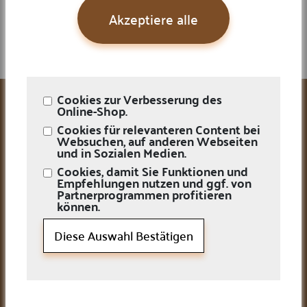
Akzeptiere alle
Mehr laden
Leistungen
Cookies zur Verbesserung des
Online-Shop.
Ankauf/Verkauf
Cookies für relevanteren Content bei
Online Auktionen
Websuchen, auf anderen Webseiten
und in Sozialen Medien.
Edelmetallkurse
Bewertungen
Cookies, damit Sie Funktionen und
FAQ
Empfehlungen nutzen und ggf. von
Partnerprogrammen profitieren
Cookie-Einstellungen
Firma
können.
Diese Auswahl Bestätigen
Über uns
Unsere Team
Kontaktieren Sie uns
Newsletter
Karriere
Öffnungszeiten