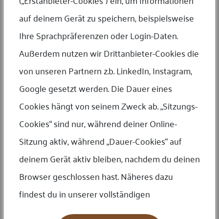
(„Erstanbieter-Cookies“) ein, um Informationen
Das coolste Ostergeschenk ist manchmal nicht aus
Schokolade 🍫🐣
auf deinem Gerät zu speichern, beispielsweise
Mehr
Ihre Sprachpräferenzen oder Login-Daten.
Außerdem nutzen wir Drittanbieter-Cookies die
von unseren Partnern z.b. LinkedIn, Instagram,
27 Mar 2026
MMF Team
Google gesetzt werden. Die Dauer eines
Mehr als nur ein Geschenk: Erinnerungen für
Generationen
Cookies hängt von seinem Zweck ab. „Sitzungs-
Mehr
Cookies“ sind nur, während deiner Online-
Sitzung aktiv, während „Dauer-Cookies“ auf
deinem Gerät aktiv bleiben, nachdem du deinen
27 Feb 2026
Browser geschlossen hast. Näheres dazu
MMF Team
Geschenke, die bleiben - wieso Familien auf Edelmetalle
setzen
findest du in unserer vollständigen
Mehr