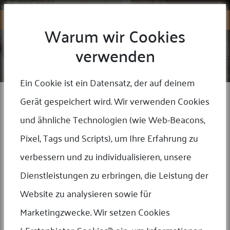
Warum wir Cookies
verwenden
IMPRESSUM
Home
/
Impressum
Ein Cookie ist ein Datensatz, der auf deinem
Angaben gemäß § 5 TMG:
Gerät gespeichert wird. Wir verwenden Cookies
Walter A. Braun
Münzen-Medaillen-Frankfurt
und ähnliche Technologien (wie Web-Beacons,
Rossmarkt 10 (Steinwegpassage)
Pixel, Tags und Scripts), um Ihre Erfahrung zu
60311 Frankfurt/Main
verbessern und zu individualisieren, unsere
Kontakt:
Dienstleistungen zu erbringen, die Leistung der
Telefon: +49 69 26090656
Telefax: +49 69 26090657
Website zu analysieren sowie für
E-Mail: helpdesk@mm-frankfurt.de
Marketingzwecke. Wir setzen Cookies
Umsatzsteuer-ID
: