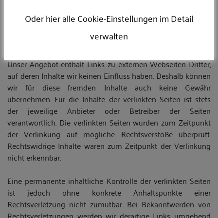
entsprechenden Rechtsverletzungen werden wir diese
Inhalte umgehend entfernen.
Oder hier alle Cookie-Einstellungen im Detail
verwalten
Haftung für Links
Unser Angebot enthält Links zu externen Webseiten Dritter,
auf deren Inhalte wir keinen Einfluss haben. Deshalb können
wir für diese fremden Inhalte auch keine Gewähr
übernehmen. Für die Inhalte der verlinkten Seiten ist stets
der jeweilige Anbieter oder Betreiber der Seiten
verantwortlich. Die verlinkten Seiten wurden zum Zeitpunkt
der Verlinkung auf mögliche Rechtsverstöße überprüft.
Rechtswidrige Inhalte waren zum Zeitpunkt der Verlinkung
nicht erkennbar.
Eine permanente inhaltliche Kontrolle der verlinkten Seiten
ist jedoch ohne konkrete Anhaltspunkte einer
Rechtsverletzung nicht zumutbar. Bei Bekanntwerden von
Rechtsverletzungen werden wir derartige Links umgehend