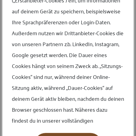
(„Erstanbieter-Cookies“) ein, um Informationen
Umsatzsteuer-Identifikationsnummer gemäß §27 a
auf deinem Gerät zu speichern, beispielsweise
Umsatzsteuergesetz: DE 244 304 652
Ihre Sprachpräferenzen oder Login-Daten.
Zuständiges Finanzamt:
Außerdem nutzen wir Drittanbieter-Cookies die
Frankfurt
von unseren Partnern z.b. LinkedIn, Instagram,
Zuständiges Gericht:
Google gesetzt werden. Die Dauer eines
Frankfurt
Cookies hängt von seinem Zweck ab. „Sitzungs-
Weitere Angaben:
Cookies“ sind nur, während deiner Online-
Bildquellen: © Adobe Stock, © Shutterstock, © Münzen-
Sitzung aktiv, während „Dauer-Cookies“ auf
Medaillen-Frankfurt
deinem Gerät aktiv bleiben, nachdem du deinen
Realisation: adconfact.de
Browser geschlossen hast. Näheres dazu
Plattform der EU-Kommission zur Online-Streitbeilegung:
findest du in unserer vollständigen
https://ec.europa.eu/consumers/odr Wir sind zur Teilnahme
an einem Streitbeilegungsverfahren vor einer
Verbraucherschlichtungsstelle weder verpflichtet noch